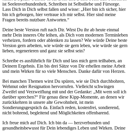
ist Seelenverbundenheit, Schreiben ist Selbstliebe und Fürsorge.
Lass Dich in Dich selbst fallen und wisse: „Hier bin ich sicher, hier
bin ich geborgen, hier vertraue ich mir selbst. Hier sind meine
Fragen bereits nutzbare Antworten.“
Deine beste Version ruft nach Dir. Wirst Du ihr ab heute einmal
mehr Dein inneres Ohr leihen, als Dich vom modernen Terminleben
verheizen, fordern oder ablenken zu lassen? Wie würde Deine beste
Version gern arbeiten, wie würde sie gern leben, wie würde sie gern
lieben, regenerieren und ganz sie selbst sein?
Schreibe es ausführlich für Dich und lass mich gern teilhaben, an
Deinem Ergebnis. Ein bis drei Sätze von Dir erhellen meine Arbeit
und mein Wirken für so viele Menschen. Danke dafür von Herzen.
Bei manchen Themen wirst Du spüren, wie sie Dich durchbohren,
Wehmut oder Resignation hervorrufen. Vielleicht schwingen
Zweifel und Verzweiflung mit und der Gedanke: „Mit wem soll ich
darüber sprechen?“ Für genau diese Kipp-Momente, an denen wir
zurückkehren in unsere alte Gewohnheit, ist mein
Sondierungsgespräch da. Einfach reden, kostenfrei, sondierend,
nicht bohrend, begleitend und Möglichkeiten offenbarend.
Ich freue mich auf Dich. Ich bin da — herzverbunden und
gesundheitsbewusst für Dein lebendiges Leben und Wirken. Deine