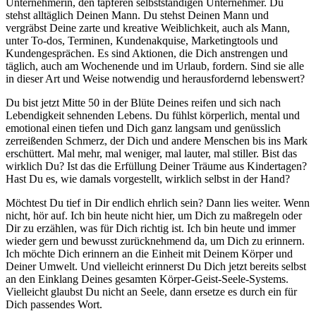
Unternehmerin, den tapferen selbstständigen Unternehmer. Du
stehst alltäglich Deinen Mann. Du stehst Deinen Mann und
vergräbst Deine zarte und kreative Weiblichkeit, auch als Mann,
unter To-dos, Terminen, Kundenakquise, Marketingtools und
Kundengesprächen. Es sind Aktionen, die Dich anstrengen und
täglich, auch am Wochenende und im Urlaub, fordern. Sind sie alle
in dieser Art und Weise notwendig und herausfordernd lebenswert?
Du bist jetzt Mitte 50 in der Blüte Deines reifen und sich nach
Lebendigkeit sehnenden Lebens. Du fühlst körperlich, mental und
emotional einen tiefen und Dich ganz langsam und genüsslich
zerreißenden Schmerz, der Dich und andere Menschen bis ins Mark
erschüttert. Mal mehr, mal weniger, mal lauter, mal stiller. Bist das
wirklich Du? Ist das die Erfüllung Deiner Träume aus Kindertagen?
Hast Du es, wie damals vorgestellt, wirklich selbst in der Hand?
Möchtest Du tief in Dir endlich ehrlich sein? Dann lies weiter. Wenn
nicht, hör auf. Ich bin heute nicht hier, um Dich zu maßregeln oder
Dir zu erzählen, was für Dich richtig ist. Ich bin heute und immer
wieder gern und bewusst zurücknehmend da, um Dich zu erinnern.
Ich möchte Dich erinnern an die Einheit mit Deinem Körper und
Deiner Umwelt. Und vielleicht erinnerst Du Dich jetzt bereits selbst
an den Einklang Deines gesamten Körper-Geist-Seele-Systems.
Vielleicht glaubst Du nicht an Seele, dann ersetze es durch ein für
Dich passendes Wort.