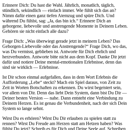
Erinnere Dich: Du hast die Wahl. Jährlich, monatlich, täglich,
stündlich, sekündlich — einfach immer. Wie fühlt sich das an?
Nimm dafür einen ganz tiefen Atemzug und spüre Dich. Und
während Du fühlst, sag: „Ja, das bin ich.“ Erinnere Dich an
geborgene, liebevolle und anstrengende Momente in Deinem Leben.
Gehören sie nicht einfach alle dazu?
Frage Dich: „Was überwiegt gerade jetzt in meinem Leben? Das
Geborgen-Liebevolle oder das Anstrengende?“ Frage Dich, wo das,
was Du vermisst, geblieben ist. Antworte für Dich ehrlich und
herzverbunden. Antworte bitte nicht aus dem Kopf. Danke Dir jetzt
dafür und notiere Deine mental-emotionalen Erlebnisse, denn das
sind sie wirklich — Erlebnisse.
Ist Dir schon einmal aufgefallen, dass in dem Wort Erlebnis die
Aufforderung „Lebe“ steckt? Mach ein Spiel daraus, von Zeit zu
Zeit in Worten Botschaften zu erkennen. Du wirst begeistert sein,
vor allem von Dir. Denn das liebt Dein System, dann bist Du Dir —
Deiner besten Version — nahe. Dann entsteht eine Verbindung zu
Deinem Herzen. Es ist genau die Verbundenheit, nach der sich Dein
System so lange sehnt.
Wirst Du es erhören? Wirst Du Dir erlauben zu spielen statt zu
rennen? Wirst Du Freude am Herzen statt am Hetzen haben? Was
fühlst Du jetzt? Schreib es für Dich und Deine Seele auf. Schreiben